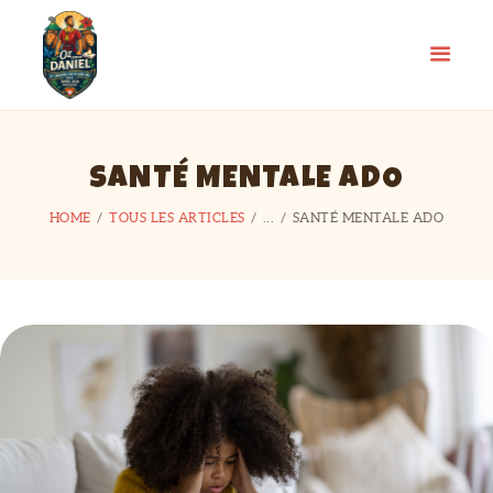
SANTÉ MENTALE ADO
ACCUEIL
GALERIE PHOTOS
HOME
TOUS LES ARTICLES
...
SANTÉ MENTALE ADO
SE PRÉPARER
AGENDA
BOUTIQUE
Y ARRIVER
COMÉDIE MUSICALE
DISTINCTIONS &
ACTIVITÉS
ACTIVITÉS HORS