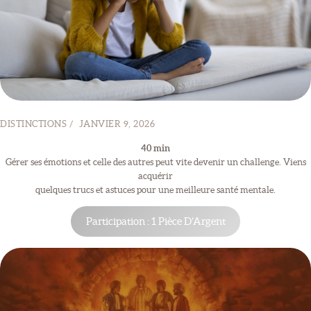
SITE
BLOG
CONTACT
DISTINCTIONS
JANVIER 9, 2026
40 min
Gérer ses émotions et celle des autres peut vite devenir un challenge. Viens
acquérir
quelques trucs et astuces pour une meilleure santé mentale.
Participation : 1 Pièce D’Argent