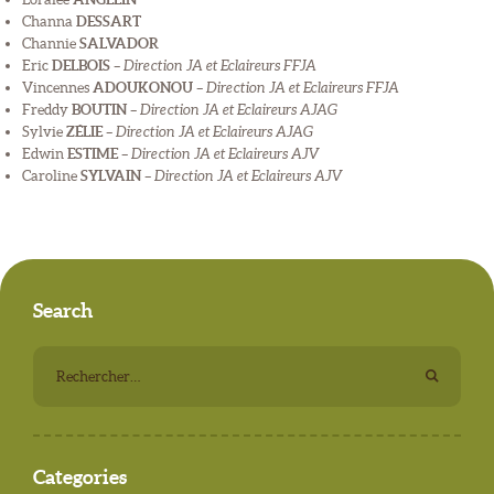
Channa
DESSART
Channie
SALVADOR
Eric
DELBOIS
–
Direction JA et Eclaireurs FFJA
Vincennes
ADOUKONOU
–
Direction JA et Eclaireurs FFJA
Freddy
BOUTIN
–
Direction JA et Eclaireurs AJAG
Sylvie
ZÉLIE
–
Direction JA et Eclaireurs AJAG
Edwin
ESTIME
–
Direction JA et Eclaireurs AJV
Caroline
SYLVAIN
–
Direction JA et Eclaireurs AJV
Search
Rechercher :
Categories