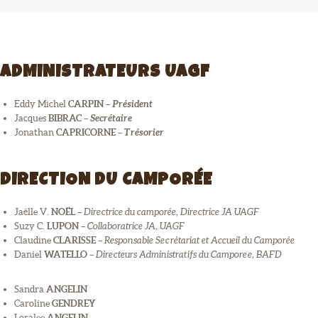
CONTACT
ADMINISTRATEURS UAGF
Eddy Michel
CARPIN
–
Président
Jacques
BIBRAC
–
Secrétaire
Jonathan
CAPRICORNE
–
Trésorier
DIRECTION DU CAMPORÉE
Jaëlle V.
NOËL
–
Directrice du camporée, Directrice JA UAGF
Suzy C.
LUPON
–
Collaboratrice JA, UAGF
Claudine
CLARISSE
–
Responsable Secrétariat et Accueil du Camporée
Daniel
WATELLO
–
Directeurs Administratifs du Camporee, BAFD
Sandra
ANGELIN
Caroline
GENDREY
Loralee
ANGELIN