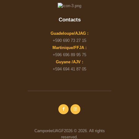
Contacts
Guadeloupe/AJAG :
+590 690 73 27 15
Martinique/FFJA :
+596 696 89 95 75
Guyane /AJV :
+594 694 41 87 05
CamporéeUAGF2026 © 2026. All rights
reserved.