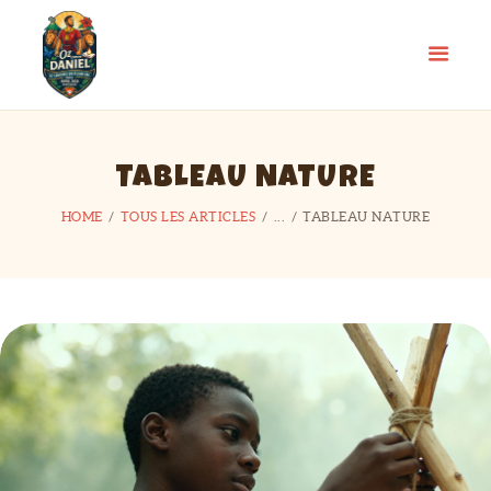
TABLEAU NATURE
HOME
TOUS LES ARTICLES
...
TABLEAU NATURE
ACCUEIL
GALERIE PHOTOS
SE PRÉPARER
AGENDA
BOUTIQUE
Y ARRIVER
COMÉDIE MUSICALE
DISTINCTIONS &
ACTIVITÉS