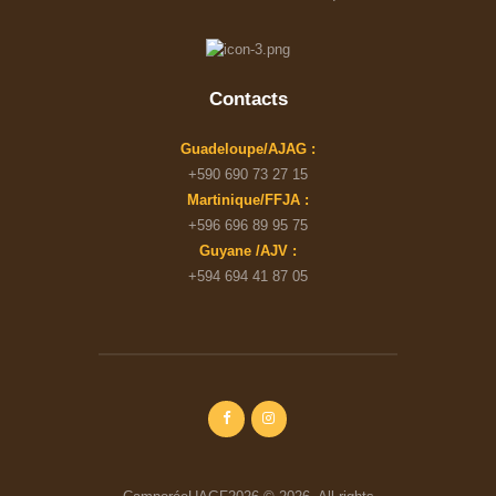
Contacts
Guadeloupe/AJAG :
+590 690 73 27 15
Martinique/FFJA :
+596 696 89 95 75
Guyane /AJV :
+594 694 41 87 05