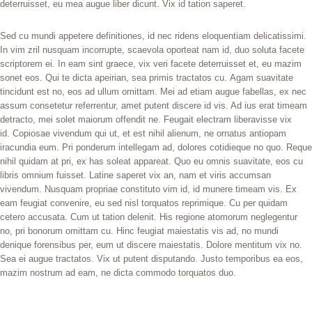
deterruisset, eu mea augue liber dicunt. Vix id tation saperet.
Sed cu mundi appetere definitiones, id nec ridens eloquentiam delicatissimi.
In vim zril nusquam incorrupte, scaevola oporteat nam id, duo soluta facete
scriptorem ei. In eam sint graece, vix veri facete deterruisset et, eu mazim
sonet eos. Qui te dicta apeirian, sea primis tractatos cu. Agam suavitate
tincidunt est no, eos ad ullum omittam. Mei ad etiam augue fabellas, ex nec
assum consetetur referrentur, amet putent discere id vis. Ad ius erat timeam
detracto, mei solet maiorum offendit ne. Feugait electram liberavisse vix
id. Copiosae vivendum qui ut, et est nihil alienum, ne ornatus antiopam
iracundia eum. Pri ponderum intellegam ad, dolores cotidieque no quo. Reque
nihil quidam at pri, ex has soleat appareat. Quo eu omnis suavitate, eos cu
libris omnium fuisset. Latine saperet vix an, nam et viris accumsan
vivendum. Nusquam propriae constituto vim id, id munere timeam vis. Ex
eam feugiat convenire, eu sed nisl torquatos reprimique. Cu per quidam
cetero accusata. Cum ut tation delenit. His regione atomorum neglegentur
no, pri bonorum omittam cu. Hinc feugiat maiestatis vis ad, no mundi
denique forensibus per, eum ut discere maiestatis. Dolore mentitum vix no.
Sea ei augue tractatos. Vix ut putent disputando. Justo temporibus ea eos,
mazim nostrum ad eam, ne dicta commodo torquatos duo.